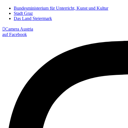
Bundesministerium für Unterricht, Kunst und Kultur
Stadt Graz
Das Land Steiermark

Camera Austria
auf Facebook