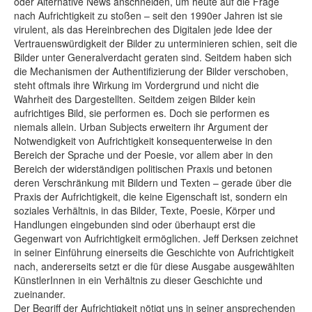
oder Alternative News anschneiden, um heute auf die Frage
nach Aufrichtigkeit zu stoßen – seit den 1990er Jahren ist sie
virulent, als das Hereinbrechen des Digitalen jede Idee der
Vertrauenswürdigkeit der Bilder zu unterminieren schien, seit die
Bilder unter Generalverdacht geraten sind. Seitdem haben sich
die Mechanismen der Authentifizierung der Bilder verschoben,
steht oftmals ihre Wirkung im Vordergrund und nicht die
Wahrheit des Dargestellten. Seitdem zeigen Bilder kein
aufrichtiges Bild, sie performen es. Doch sie performen es
niemals allein. Urban Subjects erweitern ihr Argument der
Notwendigkeit von Aufrichtigkeit konsequenterweise in den
Bereich der Sprache und der Poesie, vor allem aber in den
Bereich der widerständigen politischen Praxis und betonen
deren Verschränkung mit Bildern und Texten – gerade über die
Praxis der Aufrichtigkeit, die keine Eigenschaft ist, sondern ein
soziales Verhältnis, in das Bilder, Texte, Poesie, Körper und
Handlungen eingebunden sind oder überhaupt erst die
Gegenwart von Aufrichtigkeit ermöglichen. Jeff Derksen zeichnet
in seiner Einführung einerseits die Geschichte von Aufrichtigkeit
nach, andererseits setzt er die für diese Ausgabe ausgewählten
KünstlerInnen in ein Verhältnis zu dieser Geschichte und
zueinander.
Der Begriff der Aufrichtigkeit nötigt uns in seiner ansprechenden