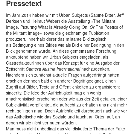
Pressetext
Im Jahr 2014 haben wir mit Urban Subjects (Sabine Bitter, Jeff
Derksen und Helmut Weber) die Ausstellung »The Militant
Image. Picturing What Is Already Going On,
Or
The Poetics of
the Militant Image« sowie die gleichnamige Publikation
produziert, innerhalb derer das militante Bild zugleich
als Bedingung eines Bildes wie als Bild einer Bedingung in den
Blick genommen wurde. An diese gemeinsame Forschung
anknüpfend haben wir Urban Subjects eingeladen, als
GastredakteurInnen über das Konzept für eine Ausgabe der
Zeitschrift
Camera Austria International
nachzudenken.
Nachdem sich zunächst aktuelle Fragen aufgedrängt hatten,
erschien dennoch bald ein anderer Begriff geeignet, einen
Zugriff auf Bilder, Texte und Öffentlichkeiten zu organisieren:
sincerity. Die Idee der Aufrichtigkeit mag ein wenig
anachronistisch erscheinen oder wie aus der Zeit gefallen, einer
Subjektivität verpflichtet, die aufrecht zu erhalten uns nicht mehr
recht gelingen mag. Doch Aufrichtigkeit durchquert nach wie vor
das Ästhetische wie das Soziale und taucht an Orten auf, an
denen wir sie nicht vermuten würden.
Man muss nicht unbedingt das viel diskutierte Thema der Fake