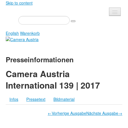
Skip to content
Presse
Veranstaltungen
English
Warenkorb
Newsletter
Kontakt
Home
Presseinformationen
Über uns
Zeitschrift
Ausschreibungen
Ausstellungen
Camera Austria
Shop
Bücher
International 139 | 2017
Datenschutz
Edition
Bibliothek
Infos
Pressetext
Bildmaterial
Mediadaten
Camera Austria Preis
←Vorherige Ausgabe
Nächste Ausgabe→
Fotoarchiv Pierre Bourdieu