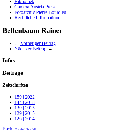
Bibliothek
Camera Austria Preis
Fotoarchiv Pierre Bourdieu
Rechtliche Informationen
Bellenbaum Rainer
←
Vorheriger Beitrag
Nächster Beitrag
→
Infos
Beiträge
Zeitschriften
159 | 2022
144 | 2018
130 | 2015
129 | 2015
126 | 2014
Back to overview