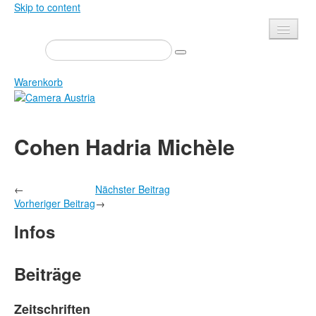
Skip to content
Presse
Veranstaltungen
Warenkorb
Newsletter
Kontakt
Home
Cohen Hadria Michèle
Über uns
Zeitschrift
Ausschreibungen
Ausstellungen
←
Nächster Beitrag
Shop
Bücher
Vorheriger Beitrag
→
Datenschutz
Edition
Infos
Bibliothek
Mediadaten
Camera Austria Preis
Beiträge
Fotoarchiv Pierre Bourdieu
Zeitschriften