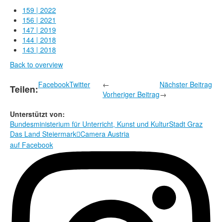
Rechtliche Informationen
159 | 2022
156 | 2021
147 | 2019
144 | 2018
143 | 2018
Back to overview
Facebook
Twitter
←
Nächster Beitrag
Teilen:
Vorheriger Beitrag
→
Unterstützt von:
Bundesministerium für Unterricht, Kunst und Kultur
Stadt Graz
Das Land Steiermark
Camera Austria

auf Facebook