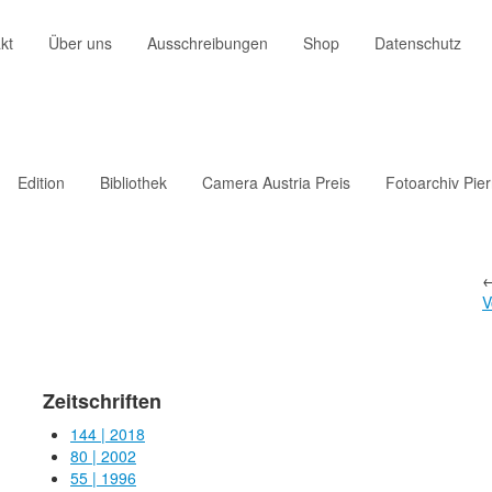
kt
Über uns
Ausschreibungen
Shop
Datenschutz
Edition
Bibliothek
Camera Austria Preis
Fotoarchiv Pie
V
Zeitschriften
144 | 2018
80 | 2002
55 | 1996